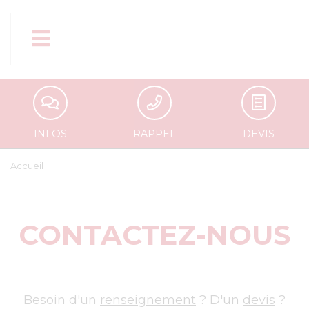
Aller
au
contenu
principal
INFOS
RAPPEL
DEVIS
Accueil
CONTACTEZ-NOUS
Besoin d'un
renseignement
? D'un
devis
?